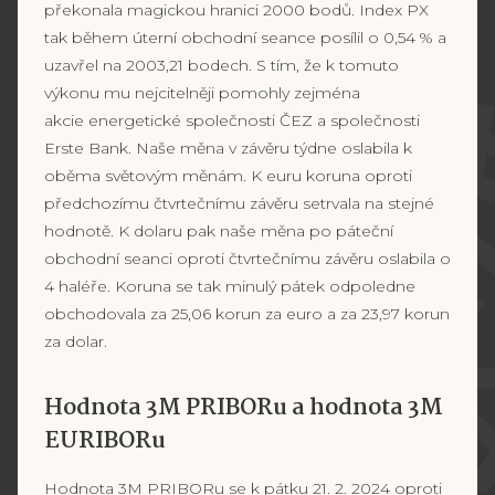
překonala magickou hranici 2000 bodů. Index PX
tak během úterní obchodní seance posílil o 0,54 % a
uzavřel na 2003,21 bodech. S tím, že k tomuto
výkonu mu nejcitelněji pomohly zejména
akcie energetické společnosti ČEZ a společnosti
Erste Bank. Naše měna v závěru týdne oslabila k
oběma světovým měnám. K euru koruna oproti
předchozímu čtvrtečnímu závěru setrvala na stejné
hodnotě. K dolaru pak naše měna po páteční
obchodní seanci oproti čtvrtečnímu závěru oslabila o
4 haléře. Koruna se tak minulý pátek odpoledne
obchodovala za 25,06 korun za euro a za 23,97 korun
za dolar.
Hodnota 3M PRIBORu a hodnota 3M
EURIBORu
Hodnota 3M PRIBORu se k pátku 21. 2. 2024 oproti