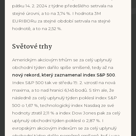
pátku 14. 2. 2024 z týdne předešlého setrvala na
stejné úrovni, a to na 3,74 %. I hodnota 3M
EURIBORu za stejné období setrvala na stejné
hodnotě, a to na 2,52 %.
Světové trhy
Americkým akciovým trhům se za celý uplynulý
obchodní týden dařilo spíše smíšeně, tedy až na
nový rekord, který zaznamenal index S&P 500
.
Index S&P 500 tak ve středu 19. 2. vzrostl na nová
maxima, a to nad hranici 6,145 bodů. S tím ale, že
následně za celý uplynulý týden poklesl index S&P
500 o 1,67 %, technologický index Nasdaq ze své
hodnoty ztratil 2,11 % a index Dow Jones pak za celý
uplynulý obchodní týden poklesl o 2,87 %. I
evropským akciovým indexům se za celý uplynulý
obchodní týden dařilo poměrně smíšeně, byť i v na