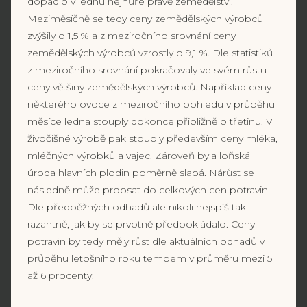
dopadlo v lednu nejhůře právě zemědělství.
Meziměsíčně se tedy ceny zemědělských výrobců
zvýšily o 1,5 % a z meziročního srovnání ceny
zemědělských výrobců vzrostly o 9,1 %. Dle statistiků
z meziročního srovnání pokračovaly ve svém růstu
ceny většiny zemědělských výrobců. Například ceny
některého ovoce z meziročního pohledu v průběhu
měsíce ledna stouply dokonce přibližně o třetinu. V
živočišné výrobě pak stouply především ceny mléka,
mléčných výrobků a vajec. Zároveň byla loňská
úroda hlavních plodin poměrně slabá. Nárůst se
následně může propsat do celkových cen potravin.
Dle předběžných odhadů ale nikoli nejspíš tak
razantně, jak by se prvotně předpokládalo. Ceny
potravin by tedy měly růst dle aktuálních odhadů v
průběhu letošního roku tempem v průměru mezi 5
až 6 procenty.