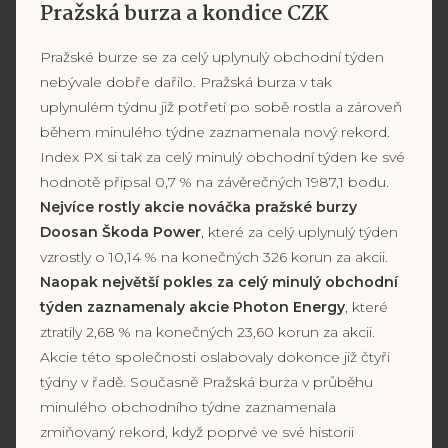
Pražská burza a kondice CZK
Pražské burze se za celý uplynulý obchodní týden
nebývale dobře dařilo. Pražská burza v tak
uplynulém týdnu již potřetí po sobě rostla a zároveň
během minulého týdne zaznamenala nový rekord.
Index PX si tak za celý minulý obchodní týden ke své
hodnotě připsal 0,7 % na závěrečných 1987,1 bodu.
Nejvíce rostly akcie nováčka pražské burzy
Doosan Škoda Power
, které za celý uplynulý týden
vzrostly o 10,14 % na konečných 326 korun za akcii.
Naopak největší pokles za celý minulý obchodní
týden zaznamenaly akcie Photon Energy
, které
ztratily 2,68 % na konečných 23,60 korun za akcii.
Akcie této společnosti oslabovaly dokonce již čtyři
týdny v řadě. Současně Pražská burza v průběhu
minulého obchodního týdne zaznamenala
zmiňovaný rekord, když poprvé ve své historii