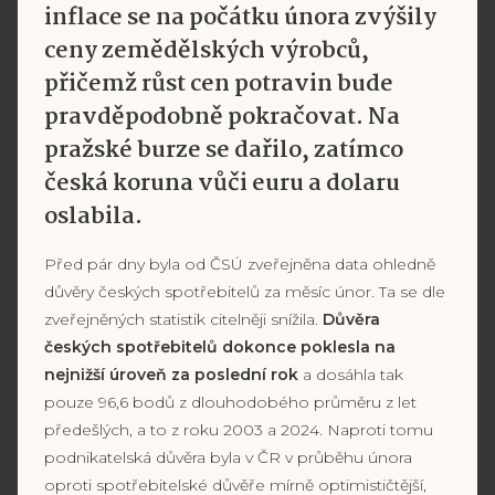
inflace se na počátku února zvýšily
ceny zemědělských výrobců,
přičemž růst cen potravin bude
pravděpodobně pokračovat. Na
pražské burze se dařilo, zatímco
česká koruna vůči euru a dolaru
oslabila.
Před pár dny byla od ČSÚ zveřejněna data ohledně
důvěry českých spotřebitelů za měsíc únor. Ta se dle
zveřejněných statistik citelněji snížila.
Důvěra
českých spotřebitelů dokonce poklesla na
nejnižší úroveň za poslední rok
a dosáhla tak
pouze 96,6 bodů z dlouhodobého průměru z let
předešlých, a to z roku 2003 a 2024. Naproti tomu
podnikatelská důvěra byla v ČR v průběhu února
oproti spotřebitelské důvěře mírně optimističtější,