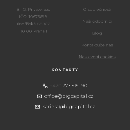
B.I.G. Private, a.s.
O společnosti
IČO: 10675698
Naši odborníci
Jindřišská 889/17
110 00 Praha 1
Blog
Kontaktujte nás
Nastavení cookies
KONTAKTY
+420
777 519 190
office@bigcapital.cz
kariera@bigcapital.cz