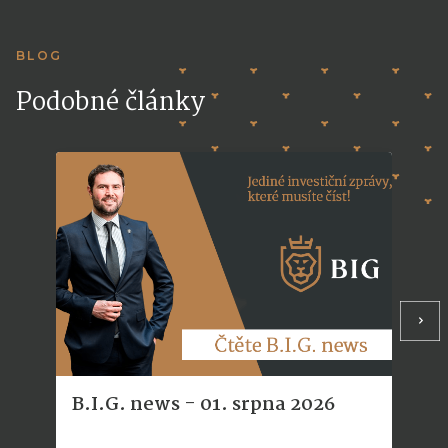
BLOG
Podobné články
B.I.G. news - 01. srpna 2026
B.