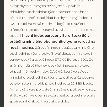
evropských akciových trzích jsme v průběhu
minulého obchodního týdne zaznamenali hned
několik rekordů. Například britský akciový index FTSE
100 stoupl na nová maxima, když po uzavření
středeční obchodní seanci uzavřel nad hranicí 8 782
bodů.
I hlavní index eurozóny Euro Stoxx 50 v
průběhu minulého obchodního týdne vzrostl na
nová maxima.
Zároveň hned na začátku minulého
obchodního týdne pokořil svůj dosavadní rekord i
panevropský akciový index STOXX Europe 600. Ze
známých důležitých evropských indexů si rekord
připsal i německý index DAX 40, který ve středu
minulého obchodního týdne vzrostl rovněž poprvé
ve své historii na přibližnou hodnotu 22 889 bodů.
Americké akcie po pátečním závěru poklesly, jelikož
ztráty v průmyslovém sektoru, sektoru technologií a
spotřebního zboží tlačily akcie dolů.