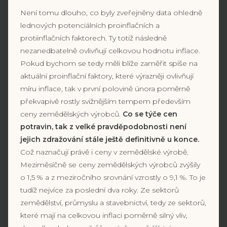
Není tomu dlouho, co byly zveřejněny data ohledně
lednových potenciálních proinflačních a
protiinflačních faktorech. Ty totiž následně
nezanedbatelně ovlivňují celkovou hodnotu inflace.
Pokud bychom se tedy měli blíže zaměřit spíše na
aktuální proinflační faktory, které výrazněji ovlivňují
míru inflace, tak v první polovině února poměrně
překvapivě rostly svižnějším tempem především
ceny zemědělských výrobců.
Co se týče cen
potravin, tak z velké pravděpodobnosti není
jejich zdražování stále ještě definitivně u konce.
Což naznačují právě i ceny v zemědělské výrobě.
Meziměsíčně se ceny zemědělských výrobců zvýšily
o 1,5 % a z meziročního srovnání vzrostly o 9,1 %. To je
tudíž nejvíce za poslední dva roky. Ze sektorů
zemědělství, průmyslu a stavebnictví, tedy ze sektorů,
které mají na celkovou inflaci poměrně silný vliv,