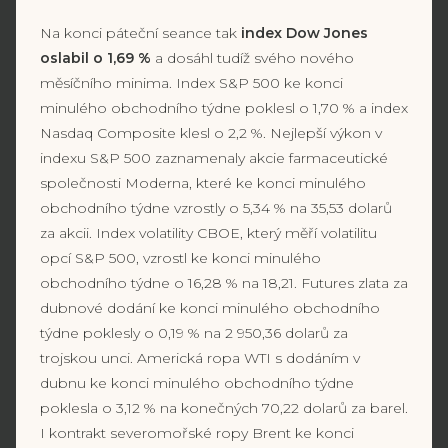
Na konci páteční seance tak
index Dow Jones
oslabil o 1,69 %
a dosáhl tudíž svého nového
měsíčního minima. Index S&P 500 ke konci
minulého obchodního týdne poklesl o 1,70 % a index
Nasdaq Composite klesl o 2,2 %. Nejlepší výkon v
indexu S&P 500 zaznamenaly akcie farmaceutické
společnosti Moderna, které ke konci minulého
obchodního týdne vzrostly o 5,34 % na 35,53 dolarů
za akcii. Index volatility CBOE, který měří volatilitu
opcí S&P 500, vzrostl ke konci minulého
obchodního týdne o 16,28 % na 18,21. Futures zlata za
dubnové dodání ke konci minulého obchodního
týdne poklesly o 0,19 % na 2 950,36 dolarů za
trojskou unci. Americká ropa WTI s dodáním v
dubnu ke konci minulého obchodního týdne
poklesla o 3,12 % na konečných 70,22 dolarů za barel.
I kontrakt severomořské ropy Brent ke konci