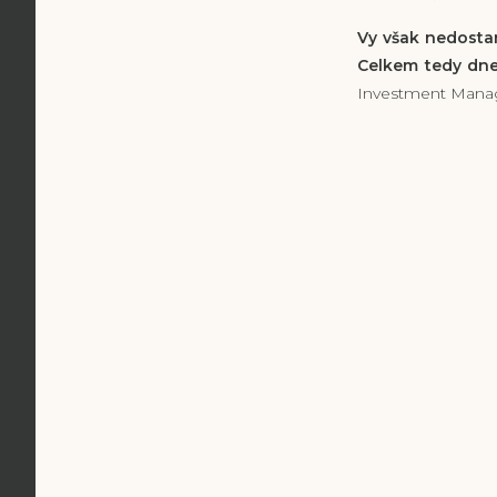
Vy však nedostan
Celkem tedy dne
Investment Manag
zdroj: https: