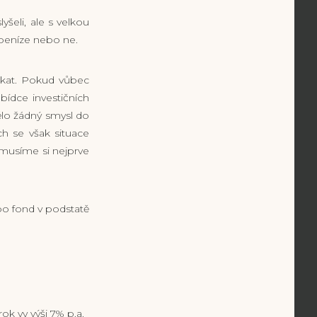
šeli, ale s velkou
 peníze nebo ne.
tkat. Pokud vůbec
bídce investičních
lo žádný smysl do
h se však situace
 musíme si nejprve
epo fond v podstatě
ok vy výši 7% p.a.