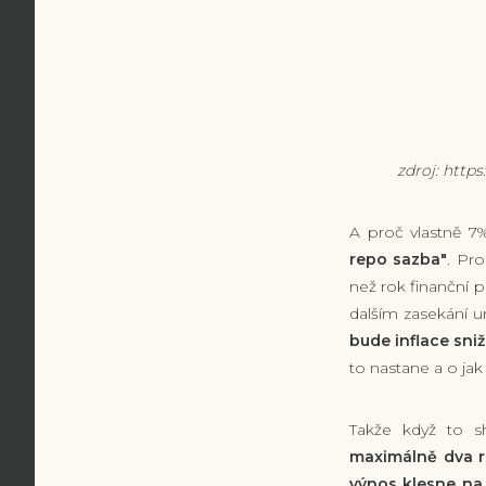
zdroj: https://w
A proč vlastně 7
repo sazba"
. Pr
než rok finanční 
dalším zasekání ur
bude inflace sni
to nastane a o ja
Takže když to s
maximálně dva r
výnos klesne na 