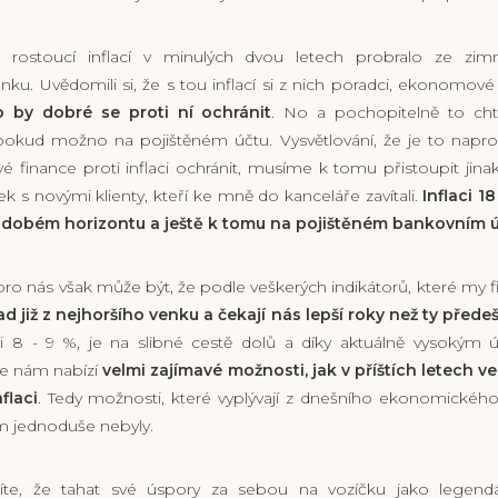
 rostoucí inflací v minulých dvou letech probralo ze zim
nku. Uvědomili si, že s tou inflací si z nich poradci, ekonomové
o by dobré se proti ní ochránit
. No a pochopitelně to cht
a pokud možno na pojištěném účtu. Vysvětlování, že je to napr
finance proti inflaci ochránit, musíme k tomu přistoupit jina
ek s novými klienty, kteří ke mně do kanceláře zavítali.
Inflaci 1
kodobém horizontu a ještě k tomu na pojištěném bankovním 
 pro nás však může být, že podle veškerých indikátorů, které my
d již z nejhoršího venku a čekají nás lepší roky než ty předeš
i 8 - 9 %, je na slibné cestě dolů a díky aktuálně vysoký
se nám nabízí
velmi zajímavé možnosti, jak v příštích letech v
flaci
. Tedy možnosti, které vyplývají z dnešního ekonomického
m jednoduše nebyly.
šíte, že tahat své úspory za sebou na vozíčku jako legend