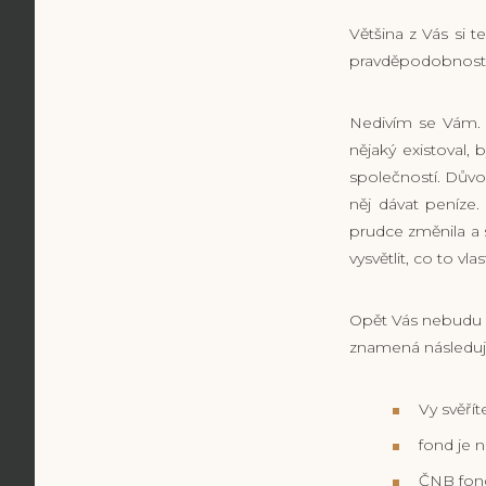
Většina z Vás si te
pravděpodobností n
Nedivím se Vám. 
nějaký existoval,
společností. Dův
něj dávat peníze
prudce změnila a 
vysvětlit, co to vl
Opět Vás nebudu nu
znamená následují
Vy svěřít
fond je 
ČNB fond