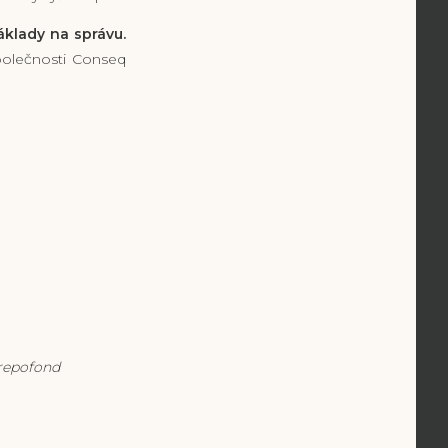
áklady na správu.
společnosti Conseq
epofond