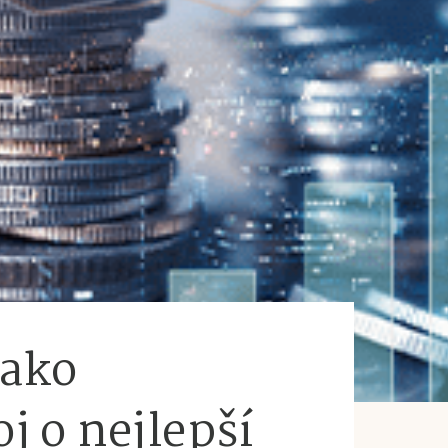
jako
j o nejlepší