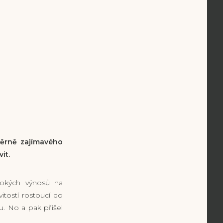
ěrně zajímavého
it.
ysokých výnosů na
tostí rostoucí do
u. No a pak přišel