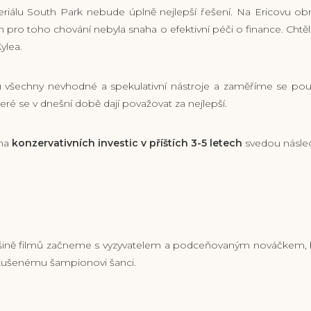
riálu South Park nebude úplně nejlepší řešení. Na Ericovu o
pro toho chování nebyla snaha o efektivní péči o finance. Chtěl 
ylea.
všechny nevhodné a spekulativní nástroje a zaměříme se pou
které se v dnešní době dají považovat za nejlepší.
ona
konzervativních investic v příštích 3-5 letech
svedou následu
ětšině filmů začneme s vyzyvatelem a podceňovaným nováčkem, k
zkušenému šampionovi šanci.