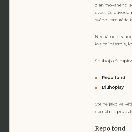
z animovaného se
uvést, že důvodem 
svého kamaráda K
Necháme stranou 
kvalitní nástroje, 
Souboj o šampi
Repo fond
Dluhopisy
Stejně jako ve v
neměl mít proti 
Repo fond