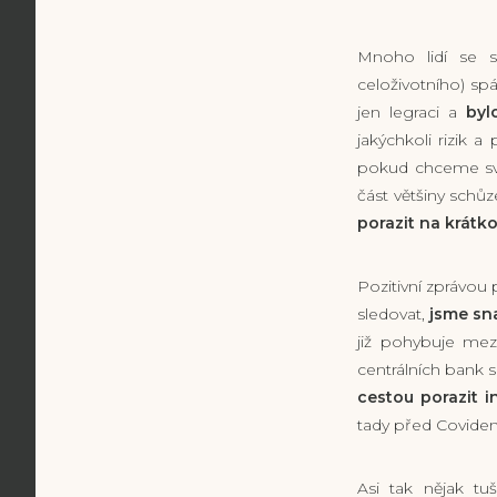
Mnoho lidí se s
celoživotního) spá
jen legraci a
byl
jakýchkoli rizik 
pokud chceme své 
část většiny schůz
porazit na krát
Pozitivní zprávou
sledovat,
jsme sna
již pohybuje mez
centrálních bank 
cestou porazit in
tady před Covide
Asi tak nějak tu