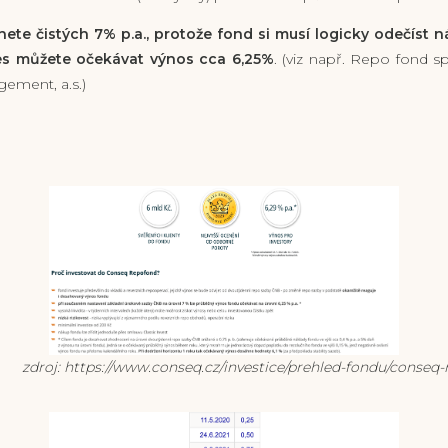
ete čistých 7% p.a., protože fond si musí logicky odečíst n
s můžete očekávat výnos cca 6,25%
. (viz např. Repo fond 
ement, a.s.)
//www.conseq.cz/investice/prehled-fondu/conseq-r