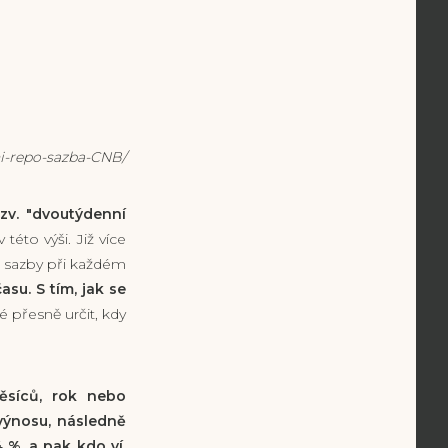
i-repo-sazba-CNB/
zv. "dvoutýdenní
éto výši. Již více
é sazby při každém
asu. S tím, jak se
 přesně určit, kdy
měsíců, rok nebo
výnosu, následně
4 %, a pak kdo ví
.