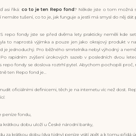
ď asi říká:
co to je ten Repo fond
? Někde jste o tom možná sly
emáte tušení, co to je, jak funguje a jestli má smysl do něj dát
S repo fondy jste se před dvěma lety prakticky neměli kde se
 byla to naprostá výjimka a pouze jen jako okrajový produkt v na
od je jednoduchý. Pro běžného smrtelníka nebyl výhodný a nemě
. Po rapidním zvýšení úrokových sazeb v posledních dvou letec
s repo fondy se doslova roztrhl pytel. Abychom pochopili proč,
astně ten Repo fond je...
dit oficiálními definicemi, těch je na internetu víc než dost. R
cí:
e peníze fondu,
na krátkou dobu uloží u České národní banky,
u za krátkou dobu (dva týdny) peníze vrátí zpět a k tomu přidá úr