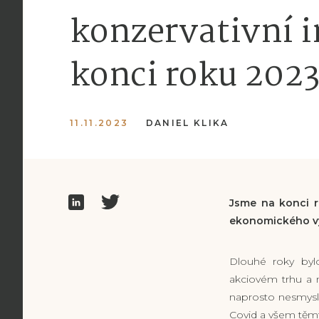
konzervativní i
konci roku 202
11.11.2023
DANIEL KLIKA
Jsme na konci 
ekonomického výv
Dlouhé roky bylo
akciovém trhu a 
naprosto nesmysln
Covid a všem těm