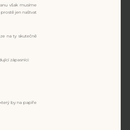
branu však musíme
prostě jen naštvat
ze na ty skutečně
jící zápasníci:
terý by na papíře