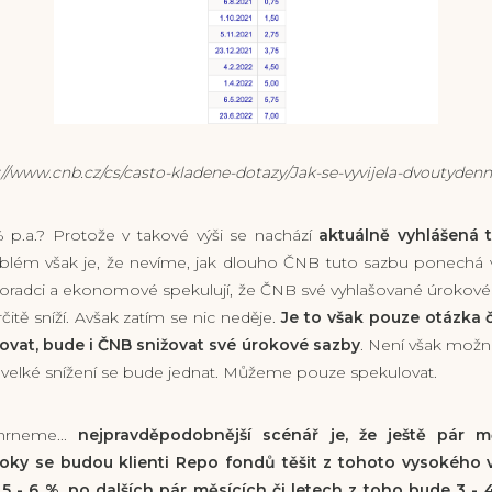
ww.cnb.cz/cs/casto-kladene-dotazy/Jak-se-vyvijela-dvoutydenn
% p.a.? Protože v takové výši se nachází
aktuálně vyhlášená t
oblém však je, že nevíme, jak dlouho ČNB tuto sazbu ponechá v t
poradci a ekonomové spekulují, že ČNB své vyhlašované úrokov
čitě sníží. Avšak zatím se nic neděje.
Je to však pouze otázka č
žovat, bude i ČNB snižovat své úrokové sazby
. Není však možné
k velké snížení se bude jednat. Můžeme pouze spekulovat.
hrneme...
nejpravděpodobnější scénář je, že ještě pár 
oky se budou klienti Repo fondů těšit z tohoto vysokého 
5 - 6 %, po dalších pár měsících či letech z toho bude 3 - 