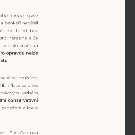
ního (nebo spíše
 a bankéři nedělali
ěli teď hned, bez
osto nereálné a že
k, zabralo značnou
8 % opravdu nelze
účtu
.
 finančníci můžeme
lé
. Inflace se dnes
m úrokovým sazbám
elmi konzervativní
 prostředí a které
ární Eric Cartman