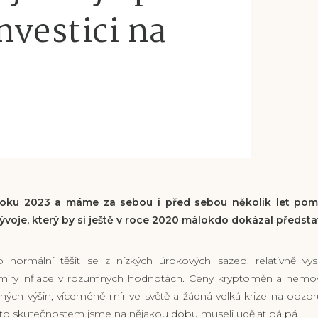
nvestici na
3
roku 2023 a máme za sebou i před sebou několik let pom
oje, který by si ještě v roce 2020 málokdo dokázal představ
 normální těšit se z nízkých úrokových sazeb, relativně v
míry inflace v rozumných hodnotách. Ceny kryptoměn a nemovi
ých výšin, víceméně mír ve světě a žádná velká krize na obzor
to skutečnostem jsme na nějakou dobu museli udělat pá pá.