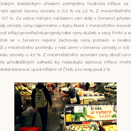
eským statistickým úřadem zveřejněna hodnota inflace za 
ání oproti červnu vzrostla o 0,2 % na 2,2 %. Z meziměsíčního
 0,7 %. Za velice mírným nárůstem cen stály v červenci přede
něji vzrostly ceny nájemného z bytu, které z meziročního srovnán
vé inflaci proinflačně projevily také ceny služeb a ceny PHM a z
ačně se v červenci nejvíce zachovaly ceny potravin a nealko
í z meziročního pohledu v naší zemi v červenci vzrostly o 0,6
du vzrostly o 4,9 %. Z meziměsíčního srovnání ceny zboží vzros
Dle předběžných odhadů by následující srpnová inflace mo
obě klesnout i pod inflační cíl ČNB, a to tedy pod 2 %.