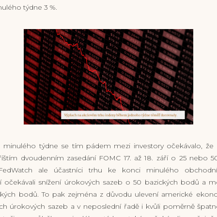
nulého týdne 3 %.
minulého týdne se tím pádem mezi investory očekávalo, že 
íštím dvoudenním zasedání FOMC 17. až 18. září o 25 nebo 5
 FedWatch ale účastníci trhu ke konci minulého obchodn
 očekávali snížení úrokových sazeb o 50 bazických bodů a m
ických bodů. To pak zejména z důvodu ulevení americké ekono
ch úrokových sazeb a v neposlední řadě i kvůli poměrně šp