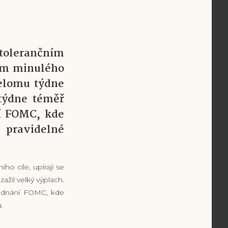
v tolerančním
hem minulého
řelomu týdne
 týdne téměř
ní FOMC, kde
 pravidelné
ho cíle, upírají se
ažil velký výplach.
jednání FOMC, kde
.