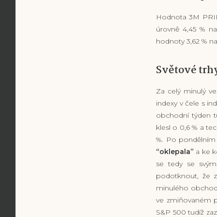
Hodnota 3M PRIBO
úrovně 4,45 % na
hodnoty 3,62 % na
Světové trh
Za celý minulý ve
indexy v čele s i
obchodní týden t
klesl o 0,6 % a t
%. Po pondělním 
“oklepala”
a ke k
se tedy se svým
podotknout, že ze
minulého obchodn
ve zmiňovaném pon
S&P 500 tudíž za