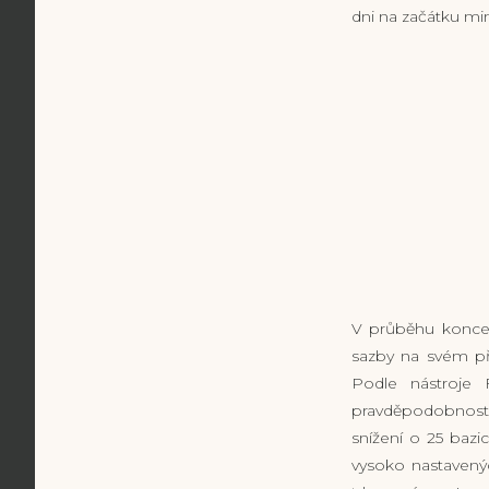
dni na začátku mi
V průběhu konce 
sazby na svém př
Podle nástroje
pravděpodobností
snížení o 25 baz
vysoko nastavený