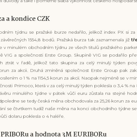
í důvody a také i poměrně slabá výkonnost českého hospodářstv
za a kondice CZK
ním týdnu se pražské burze nedařilo, jelikož index PX si za 
závěrečných 1554,8 bodů. Pražská burza tak zaznamenala již
tře
t se v minulém obchodním týdnu ze všech titulů pražského park
ně VIG a společnosti Erste Group. Skupině VIG se podařilo přet
h ztrát v řadě, jelikož tato skupina za celý minulý týden pov
run za akcii. Druhá zmíněná společnost Erste Group pak zako
osílením o 1 % na 1154,5 korun za akcii. Naopak nejméně se v 
čnosti Primoco, která v za celý minulý týden poklesla o 3,4 % na 
ávěru minulého týdne v pátek vůči euru zůstala na stejné hodn
 odpoledne se tedy česká měna obchodovala za 25,26 korun za eur
nání se čtvrtkem tudíž naše měna na konci obchodního týdne set
ůči dolaru poklesla o 4 haléře.
 PRIBORu a hodnota 3M EURIBORu