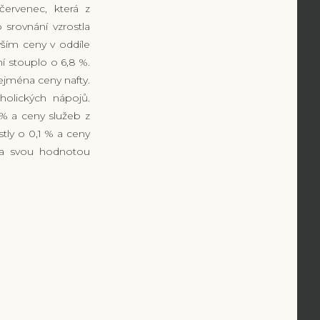
červenec, která z
 srovnání vzrostla
vším ceny v oddíle
í stouplo o 6,8 %.
ejména ceny nafty.
holických nápojů.
 % a ceny služeb z
tly o 0,1 % a ceny
hla svou hodnotou