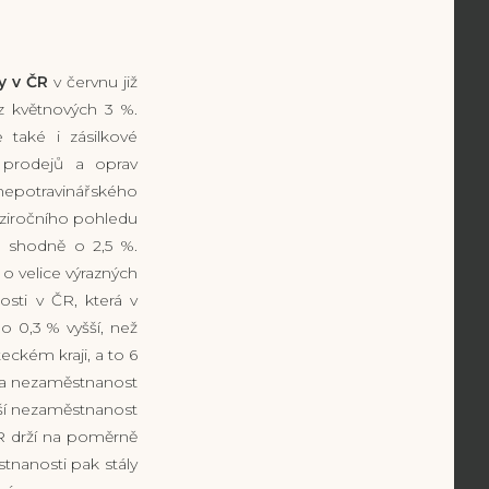
y v ČR
v červnu již
 z květnových 3 %.
také i zásilkové
 prodejů a oprav
 nepotravinářského
eziročního pohledu
R shodně o 2,5 %.
 velice výrazných
sti v ČR, která v
o 0,3 % vyšší, než
ckém kraji, a to 6
yla nezaměstnanost
žší nezaměstnanost
ČR drží na poměrně
tnanosti pak stály