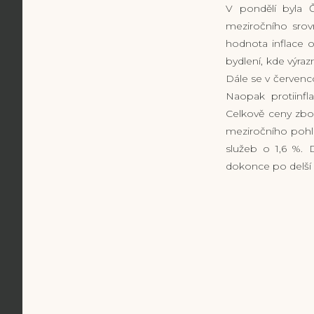
V pondělí byla Č
meziročního srovn
hodnota inflace o
bydlení, kde výraz
Dále se v červenco
Naopak protiinfl
Celkově ceny zbož
meziročního pohle
služeb o 1,6 %. 
dokonce po delší d