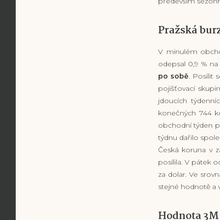
především sezonn
Pražská bur
V minulém obchod
odepsal 0,9 % na 
po sobě
. Posíli
pojišťovací skupi
jdoucích týdenníc
konečných 744 ko
obchodní týden p
týdnu dařilo spole
Česká koruna v z
posílila. V pátek
za dolar. Ve srov
stejné hodnotě a v
Hodnota 3M