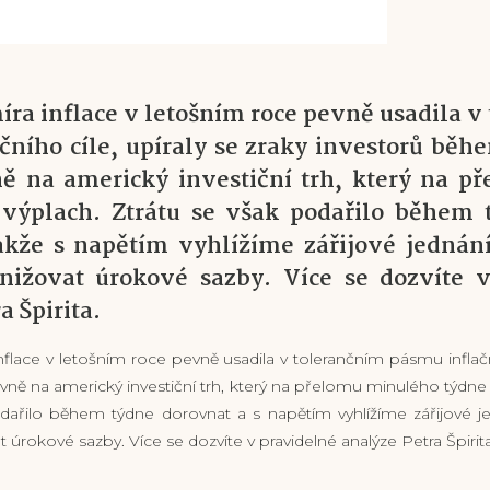
íra inflace v letošním roce pevně usadila 
čního cíle, upíraly se zraky investorů bě
ě na americký investiční trh, který na p
 výplach. Ztrátu se však podařilo během
akže s napětím vyhlížíme zářijové jedná
nižovat úrokové sazby. Více se dozvíte v
a Špirita.
flace v letošním roce pevně usadila v tolerančním pásmu inflační
avně na americký investiční trh, který na přelomu minulého týdne z
odařilo během týdne dorovnat a s napětím vyhlížíme zářijové 
úrokové sazby. Více se dozvíte v pravidelné analýze Petra Špirita