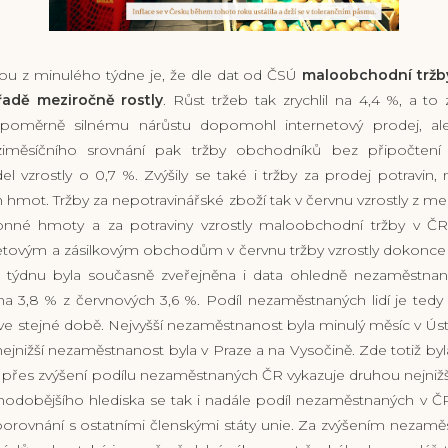
ou z minulého týdne je, že dle dat od ČSÚ
maloobchodní tržb
adě meziročně rostly
. Růst tržeb tak zrychlil na 4,4 %, a to
poměrně silnému nárůstu dopomohl internetový prodej, ale 
měsíčního srovnání pak tržby obchodníků bez připočtení
l vzrostly o 0,7 %. Zvýšily se také i tržby za prodej potravin,
 hmot. Tržby za nepotravinářské zboží tak v červnu vzrostly z m
nné hmoty a za potraviny vzrostly maloobchodní tržby v Č
tovým a zásilkovým obchodům v červnu tržby vzrostly dokonce o
týdnu byla současně zveřejněna i data ohledně nezaměstnano
 na 3,8 % z červnových 3,6 %. Podíl nezaměstnaných lidí je tedy 
e stejné době. Nejvyšší nezaměstnanost byla minulý měsíc v Úste
ejnižší nezaměstnanost byla v Praze a na Vysočině. Zde totiž b
I přes zvýšení podílu nezaměstnaných ČR vykazuje druhou nejni
hodobějšího hlediska se tak i nadále podíl nezaměstnaných v 
 porovnání s ostatními členskými státy unie. Za zvýšením nezaměs