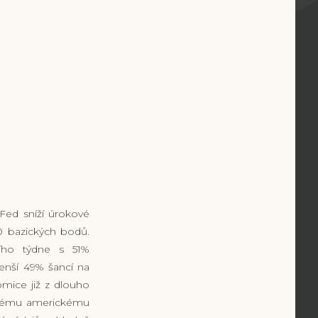
Fed sníží úrokové
0 bazických bodů.
ího týdne s 51%
enší 49% šancí na
mice již z dlouho
atnému americkému