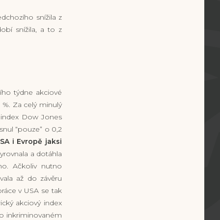
chozího snížila z
í snížila, a to z
ního týdne akciové
 %. Za celý minulý
, index Dow Jones
snul “pouze” o 0,2
SA i Evropě jaksi
rovnala a dotáhla
o. Ačkoliv nutno
ávala až do závěru
ráce v USA se tak
ický akciový index
to inkriminovaném