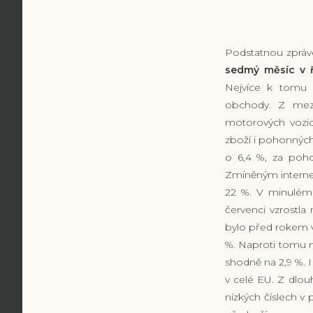
Podstatnou zpráv
sedmý měsíc v ř
Nejvíce k tomu 
obchody. Z mezi
motorových vozide
zboží i pohonných
o 6,4 %, za poho
Zmíněným interne
22 %. V minulém 
červenci vzrostla
bylo před rokem v
%. Naproti tomu n
shodně na 2,9 %. 
v celé EU. Z dlou
nízkých číslech v