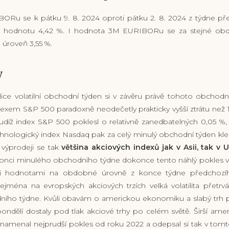
Ru se k pátku 9. 8. 2024 oproti pátku 2. 8. 2024 z týdne před
 hodnotu 4,42 %. I hodnota 3M EURIBORu se za stejné obdob
 úroveň 3,55 %.
y
lice volatilní obchodní týden si v závěru právě tohoto obchod
ndexem S&P 500 paradoxně neodečetly prakticky vyšší ztrátu než 1
udíž index S&P 500 poklesl o relativně zanedbatelných 0,05 %
echnologický index Nasdaq pak za celý minulý obchodní týden kle
výprodeji se tak
většina akciových indexů jak v Asii, tak v U
onci minulého obchodního týdne dokonce tento náhlý pokles vy
i hodnotami na obdobné úrovně z konce týdne předchozíh
jména na evropských akciových trzích velká volatilita přetrv
ího týdne. Kvůli obavám o americkou ekonomiku a slabý trh p
dělí dostaly pod tlak akciové trhy po celém světě. Širší amer
znamenal nejprudší pokles od roku 2022 a odepsal si tak v tom