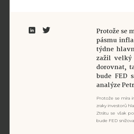
Protože se m
pásmu infla
týdne hlavn
zažil velký
dorovnat, t
bude FED s
analýze Petr
Protože se míra in
zraky investorů hl
Ztrátu se však p
bude FED snižovat 