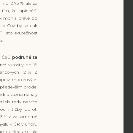
ní o 0,75 % ale za
tím, že rapidnější
ak mohla právě po
aci. Což by se pak
. Tato skutečnost
ce.
le ČSÚ
podruhé za
rvé vzrostly po 19
incových 1,2 %. Z
oprav motorových
l především prodej
lednu zaznamenaly
ržeb tedy nejvíce
odní tržby oproti
2,3 % a za samotné
myslu v ČR v únoru
ho pohledu se ale