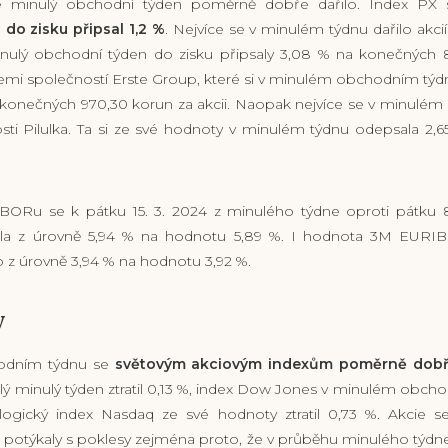
e minulý obchodní týden poměrně dobře dařilo. Index PX 
u
do zisku připsal 1,2 %
. Nejvíce se v minulém týdnu dařilo akci
minulý obchodní týden do zisku připsaly 3,08 % na konečných 8
emi společností Erste Group, které si v minulém obchodním týd
a konečných 970,30 korun za akcii. Naopak nejvíce se v minul
sti Pilulka. Ta si ze své hodnoty v minulém týdnu odepsala 2
ii.
Ru se k pátku 15. 3. 2024 z minulého týdne oproti pátku 8
ila z úrovně 5,94 % na hodnotu 5,89 %. I hodnota 3M EURI
to z úrovně 3,94 % na hodnotu 3,92 %.
y
odním týdnu se
světovým akciovým indexům poměrně dobř
lý minulý týden ztratil 0,13 %, index Dow Jones v minulém obcho
ogický index Nasdaq ze své hodnoty ztratil 0,73 %. Akcie 
potýkaly s poklesy zejména proto, že v průběhu minulého týdne