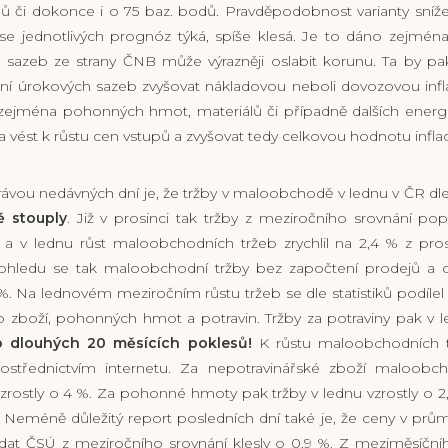
ů či dokonce i o 75 baz. bodů. Pravděpodobnost varianty sníže
se jednotlivých prognóz týká, spíše klesá. Je to dáno zejména 
h sazeb ze strany ČNB může výrazněji oslabit korunu. Ta by p
ení úrokových sazeb zvyšovat nákladovou neboli dovozovou infl
ejména pohonných hmot, materiálů či případně dalších energií
 vést k růstu cen vstupů a zvyšovat tedy celkovou hodnotu infla
právou nedávných dní je, že tržby v maloobchodě v lednu v ČR d
 stouply
. Již v prosinci tak tržby z meziročního srovnání pop
 a v lednu růst maloobchodních tržeb zrychlil na 2,4 % z pros
ohledu se tak maloobchodní tržby bez započtení prodejů a 
1 %. Na lednovém meziročním růstu tržeb se dle statistiků podíle
o zboží, pohonných hmot a potravin. Tržby za potraviny pak v 
 dlouhých 20 měsících poklesů!
K růstu maloobchodních t
rostřednictvím internetu. Za nepotravinářské zboží maloobch
rostly o 4 %. Za pohonné hmoty pak tržby v lednu vzrostly o 
. Neméně důležitý report posledních dní také je, že ceny v prů
 dat ČSÚ z meziročního srovnání klesly o 0,9 %. Z meziměsíční