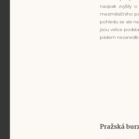
naopak zvýšily o
meziměsíčního po
pohledu se ale nao
jsou velice podst
pádem nezanedbate
Pražská bur