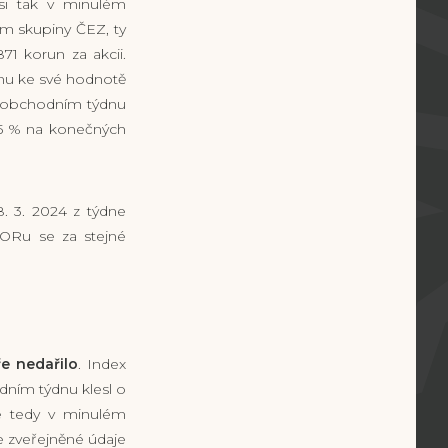
si tak v minulém
ím skupiny ČEZ, ty
71 korun za akcii.
nu ke své hodnotě
ém obchodním týdnu
,65 % na konečných
. 3. 2024 z týdne
BORu se za stejné
e nedařilo
. Index
dním týdnu klesl o
se tedy v minulém
 zveřejněné údaje