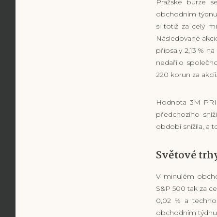
Pražské burze s
obchodním týdn
si totiž za celý 
Následované akci
připsaly 2,13 % n
nedařilo společno
220 korun za akc
Hodnota 3M PRIBO
předchozího sníž
období snížila, a 
Světové trh
V minulém obch
S&P 500 tak za ce
0,02 % a technol
obchodním týdnu 