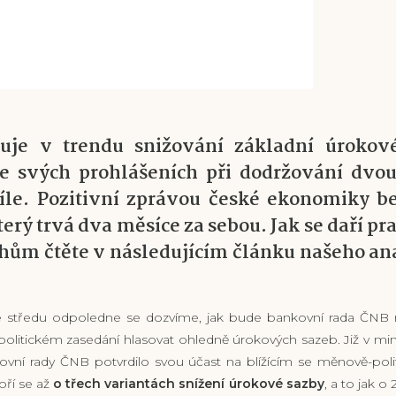
uje v trendu snižování základní úrokové
e svých prohlášeních při dodržování dvo
cíle. Pozitivní zprávou české ekonomiky be
který trvá dva měsíce za sebou. Jak se daří pr
hům čtěte v následujícím článku našeho ana
ve středu odpoledne se dozvíme, jak bude bankovní rada ČNB
litickém zasedání hlasovat ohledně úrokových sazeb. Již v mi
vní rady ČNB potvrdilo svou účast na blížícím se měnově-poli
oří se až
o třech variantách snížení úrokové sazby
, a to jak o