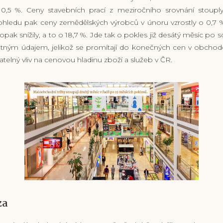
 0,5 %. Ceny stavebních prací z meziročního srovnání stouply
hledu pak ceny zemědělských výrobců v únoru vzrostly o 0,7 %
pak snížily, a to o 18,7 %. Jde tak o pokles již desátý měsíc po
atným údajem, jelikož se promítají do konečných cen v obchod
lný vliv na cenovou hladinu zboží a služeb v ČR.
za