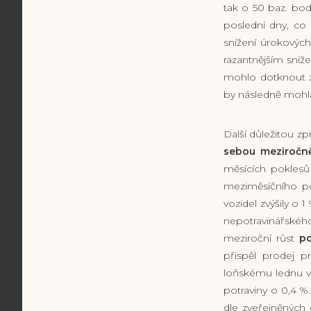
tak o 50 baz. bod
poslední dny, co 
snížení úrokovýc
razantnějším sníž
mohlo dotknout z
by následně mohla
Další důležitou z
sebou meziročně
měsících poklesů
meziměsíčního p
vozidel zvýšily o 
nepotravinářskéh
meziroční růst
po
přispěl prodej p
loňskému lednu vz
potraviny o 0,4 %
dle zveřejněných