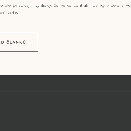
ké ale přispívají i vyhlídky, že velké centrální banky v čele s
ové sazby.
ED ČLÁNKŮ