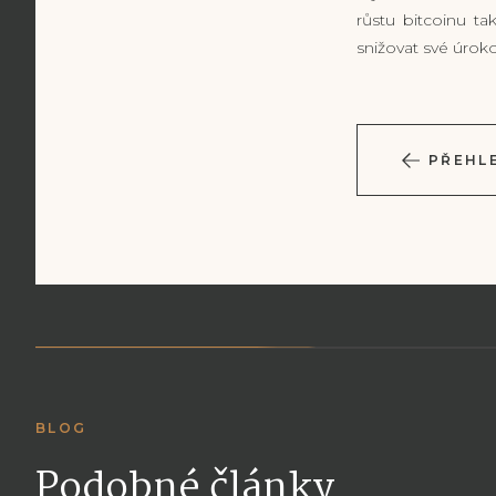
růstu bitcoinu ta
snižovat své úrok
PŘEHL
BLOG
Podobné články