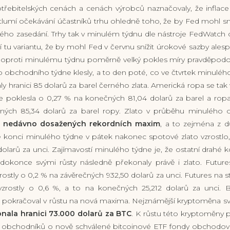
třebitelských cenách a cenách výrobců naznačovaly, že inflac
 tlumí očekávání účastníků trhu ohledně toho, že by Fed mohl sn
ho zasedání. Trhy tak v minulém týdnu dle nástroje FedWatch 
tu variantu, že by mohl Fed v červnu snížit úrokové sazby ales
e oproti minulému týdnu poměrně velký pokles míry pravděpodo
 obchodního týdne klesly, a to den poté, co ve čtvrtek minulé
y hranici 85 dolarů za barel černého zlata. Americká ropa se tak
 poklesla o 0,27 % na konečných 81,04 dolarů za barel a ropa
ých 85,34 dolarů za barel ropy. Zlato v průběhu minulého
ch nedávno dosažených rekordních maxim
, a to zejména z d
 konci minulého týdne v pátek nakonec spotové zlato vzrostlo
dolarů za unci. Zajímavostí minulého týdne je, že ostatní drahé 
 a dokonce svými růsty následně překonaly právě i zlato. Future
stly o 0,2 % na závěrečných 932,50 dolarů za unci. Futures na st
zrostly o 0,6 %, a to na konečných 25,212 dolarů za unci. 
okračoval v růstu na nová maxima. Nejznámější kryptoměna svě
nala hranici 73.000 dolarů za BTC
. K růstu této kryptoměny 
a obchodníků o nově schválené bitcoinové ETF fondy obchodov