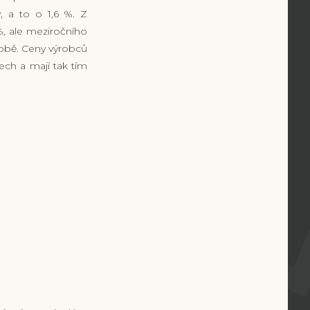
, a to o 1,6 %. Z
, ale meziročního
 sobě. Ceny výrobců
ech a mají tak tím