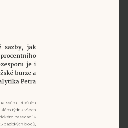
 sazby, jak
uprocentního
zesporu je i
ažské burze a
lytika Petra
 na svém letošním
nulém týdnu všech
tickém zasedání v
 25 bazických bodů,