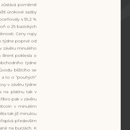
e zůstává poměrně
ížit úrokové sazby
oceňovaly s 59,2 %
poň o 25 bazických
bnosti. Ceny ropy
ho týdne poprvé od
 v závěru minulého
 Brent poklesla o
 obchodního týdne
ůvodu blížícího se
, a to o “pouhých”
kovy v závěru týdne
s na platinu tak v
říbro pak v závěru
Bitcoin v minulém
ta tak již minulou
přispívá především
ané na burzách. K