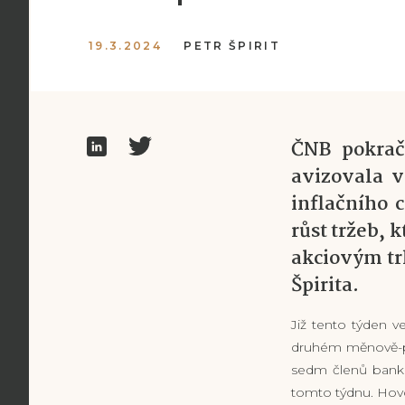
19.3.2024
PETR ŠPIRIT
ČNB pokrač
avizovala v
inflačního 
růst tržeb, 
akciovým tr
Špirita.
Již tento týden 
druhém měnově-po
sedm členů banko
tomto týdnu. Hov