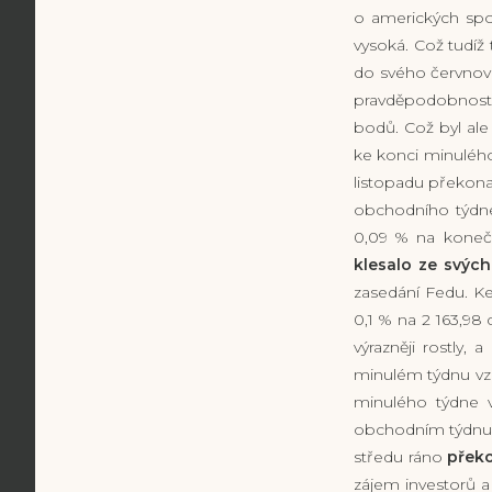
o amerických spo
vysoká. Což tudíž
do svého červnové
pravděpodobností 
bodů. Což byl al
ke konci minulého
listopadu překonal
obchodního týdne
0,09 % na konečn
klesalo ze svý
zasedání Fedu. Ke
0,1 % na 2 163,98 
výrazněji rostly,
minulém týdnu vzro
minulého týdne v
obchodním týdnu p
středu ráno
překo
zájem investorů 