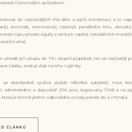
 nastavit různorodým způsobem.
tovat do nejrůznějších tříd aktiv a jejich kombinací, a to nap
 atd.), komodit, nemovitostí, nástrojů peněžního trhu, derivátů
(investic typu private equity a venture capital, netradičních investič
vestiční vína).
n uhradit při vstupu do FKI vstupní poplatek, ten se nejčastěji 
ané částky, existují však na trhu i výjimky.
 se standardně využívá služeb několika subjektů, mezi kt
 administrátor a depozitář (FKI jsou regulovány ČNB a na jej
, která je kromě jiného odpovědná za toky peněz do a z fondu).
ED ČLÁNKŮ