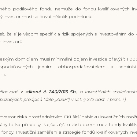
ného podílového fondu nemůže do fondu kvalifikovaných inv
ný investor musí splňovat několik podmínek:
sit, že si je vědom specifik a rizik spojených s investováním do
h investorů.
českým domicilem musí minimální objem investice převýšit 1 0
spodařovaných jedním obhospodařovatelem a administ
em.
efinované
v zákoně č. 240/2013 Sb.
, o investičních společnost
ozdějších předpisů (dále „ZISIF“) v ust. § 272 odst. 1 písm. i.)
nvestor získá prostřednictvím FKI širší nabídku investičních mož
ány tolika předpisy. Nejčastějším zástupcem mezi fondy kvalifi
fondy. Investiční zaměření a strategie fondů kvalifikovaných inv