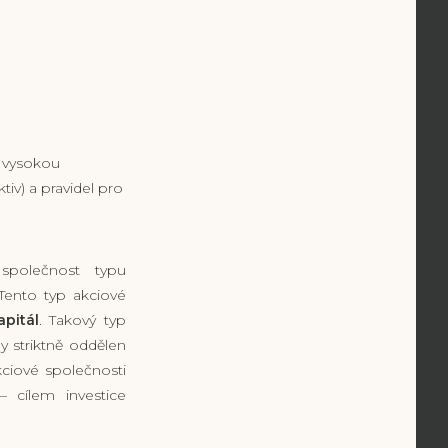
e vysokou
ktiv) a pravidel pro
 společnost typu
 Tento typ akciové
apitál
. Takový typ
dy striktně oddělen
kciové společnosti
– cílem investice