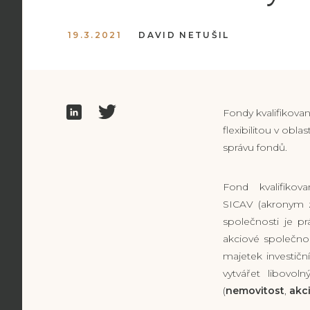
19.3.2021
DAVID NETUŠIL
Fondy kvalifikovan
flexibilitou v obla
správu fondů.
Fond kvalifikov
SICAV (akronym 
společnosti je p
akciové společnost
majetek investičn
vytvářet libovol
(
nemovitost
,
akc