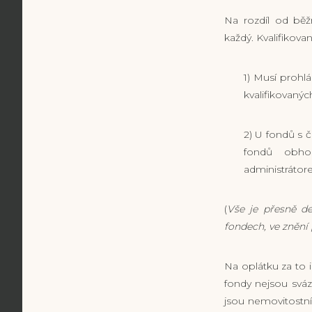
Na rozdíl od běž
každý. Kvalifikova
1) Musí prohlá
kvalifikovanýc
2) U fondů s 
fondů obho
administrátor
(
Vše je přesně d
fondech, ve znění p
Na oplátku za to i
fondy nejsou sváz
jsou nemovitostní 