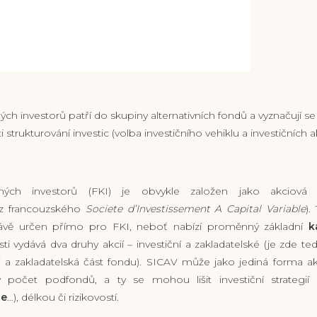
ých investorů patří do skupiny alternativních fondů a vyznačují s
sti strukturování investic (volba investičního vehiklu a investičních a
aných investorů (FKI) je obvykle založen jako akciová
z francouzského
Societe d’Investissement A Capital Variable
).
rávě určen přímo pro FKI, neboť nabízí proměnný základní
k
i vydává dva druhy akcií – investiční a zakladatelské (je zde te
í a zakladatelská část fondu). SICAV může jako jediná forma a
ný počet podfondů, a ty se mohou lišit investiční strategií 
ie
…), délkou či rizikovostí.