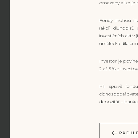
omezeny a lze je
Fondy mohou inves
(akcií, dluhopisů
investičních aktiv 
umělecká díla či in
Investor je povine
2 až 5 % z investov
Při správě fondu
obhospodařovatel,
depozitář – banka
PŘEHL