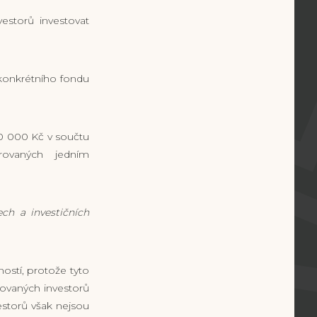
estorů investovat
 konkrétního fondu
00 000 Kč v součtu
rovaných jedním
ech a investičních
ností, protože tyto
kovaných investorů
estorů však nejsou