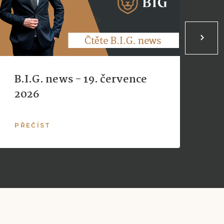
B.I.G. news - 19. července
B
2026
2
PŘEČÍST
P