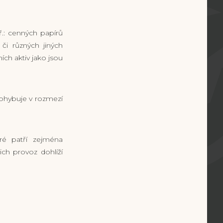
ř.: cenných papírů
 či různých jiných
ních aktiv jako jsou
pohybuje v rozmezí
eré patří zejména
ich provoz dohlíží